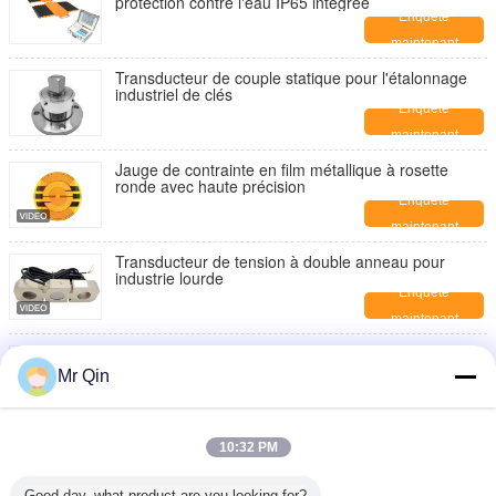
protection contre l'eau IP65 intégrée
Enquête
maintenant
Transducteur de couple statique pour l'étalonnage
industriel de clés
Enquête
maintenant
Jauge de contrainte en film métallique à rosette
ronde avec haute précision
Enquête
maintenant
Transducteur de tension à double anneau pour
industrie lourde
Enquête
maintenant
Micro cellule de pesée de haute précision Capacité
0,2 à 20 kg
Mr Qin
Enquête
maintenant
Max Capacity 20.000kg Portable Axle Scale Portable
10:32 PM
Weighing for Various Applications
Enquête
Good day, what product are you looking for?