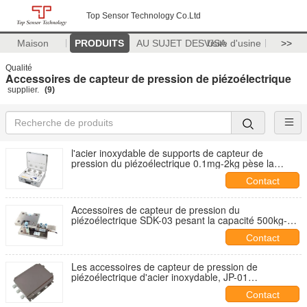
Top Sensor Technology Co.Ltd
Maison
PRODUITS
AU SUJET DES USA
Visite d'usine
>>
Qualité
Accessoires de capteur de pression de piézoélectrique
supplier.
(9)
l'acier inoxydable de supports de capteur de
pression du piézoélectrique 0.1mg-2kg pèse la
longue vie active
Contact
Accessoires de capteur de pression du
piézoélectrique SDK-03 pesant la capacité 500kg-
5000kg de module
Contact
Les accessoires de capteur de pression de
piézoélectrique d'acier inoxydable, JP-01
imperméabilisent la boîte de jonction
Contact