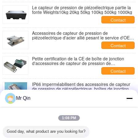
Le capteur de pression de piézoélectrique partie la
fonte Weights10kg 20kg 50kg 100kg 500kg 1000kg
Contact
Accessoires de capteur de pression de
piézoélectrique d'acier allié pesant le service d'OEM
du module SDK-01
Contact
Petite certification de la CE de boîte de jonction
d'accessoires de capteur de pression de
piézoélectrique/capteur de pression de
Contact
piézoélectrique
IP66 imperméabilisent des accessoires de capteur
de pression de piézoélectrique, boîtes de jonction
d'acier inoxydable
Contact
Mr Qin
JP-01 Amplificateur de cellule de charge haute
précision pour la compétitivité de la pesée
industrielle
1:08 PM
Contact
Good day, what product are you looking for?
Load Cell Module ,Load Cell Accessaries