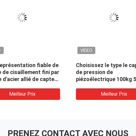
O
VIDEO
eprésentation fiable de
Choisissez le type le ca
 de cisaillement fini par
de pression de
 d'acier allié de capteur
piézoélectrique 100kg 
ession de
1000kg 2000kg 5000kg
lectrique
10000kg de poutre
Meilleur Prix
Meilleur Prix
PRENEZ CONTACT AVEC NOUS