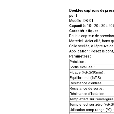
Doubles capteurs de press
pont
Modèle : DB-01
Capacité :
10t, 20t, 30t, 40t
Caractéristiques
:
Double capteur de pression 
Matériel : Acier allié, bons 
Colle scellée, à l'épreuve d
Application
: Pesez le pont
Paramètres :
Précision :
Sortie évaluée :
Fluage (%F.S/30min) :
Équilibre nul (%F.S) :
Résistance d'entrée :
Résistance de sortie :
Résistance d'isolation :
Temp.effect sur l'envergur
Temp.effect sur zéro (%F.S
Utilisation temp.range (℃) :