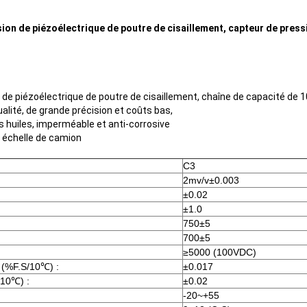
ion de piézoélectrique de poutre de cisaillement, capteur de press
de piézoélectrique de poutre de cisaillement, chaîne de capacité de 10
qualité, de grande précision et coûts bas,
es huiles, imperméable et anti-corrosive
, échelle de camion
C3
2mv/v±0.003
±0.02
±1.0
750±5
700±5
≥5000 (100VDC)
e (%F.S/10℃) :
±0.017
/10℃) :
±0.02
-20~+55