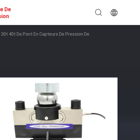
e De
sion
30t 40t De Pont En Capteurs De Pression De