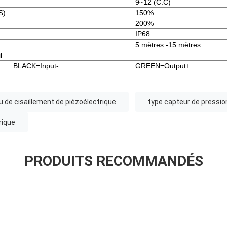
9~12 (C.C)
S)
150%
200%
IP68
5 mètres -15 mètres
l
BLACK=Input-
GREEN=Output+
u de cisaillement de piézoélectrique
type capteur de pressio
rique
PRODUITS RECOMMANDÉS