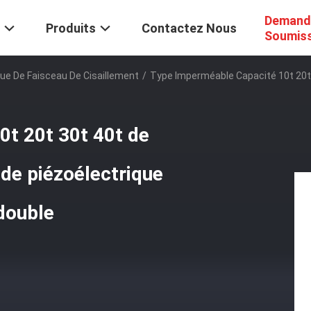
Demand
Produits
Contactez Nous
Soumis
ue De Faisceau De Cisaillement
/
Type Imperméable Capacité 10t 20t 
0t 20t 30t 40t de
 de piézoélectrique
 double