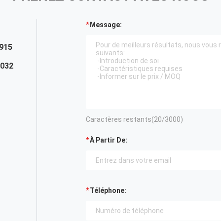
Message:
915
0032
Caractères restants(
20
/3000)
À Partir De:
Téléphone: