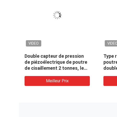
VIDEO
VIDE
Double capteur de pression
Type r
de piézoélectrique de poutre
poutre
outre
de cisaillement 2 tonnes, le
double
 de
plein signal de sortie du
de pr
que
capteur de pression de
piézoé
Meilleur Prix
piézoélectrique de pont 2mv