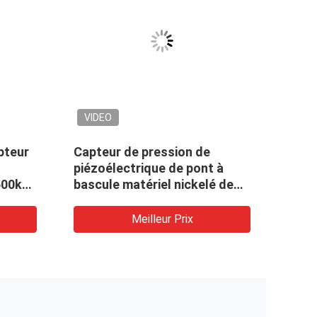
VIDEO
VID
pteur
Capteur de pression de
Cellu
piézoélectrique de pont à
de c
500kg
bascule matériel nickelé de
cons
construction d'acier allié de 1
herm
tonne
conce
Meilleur Prix
l'hui
dans
indus