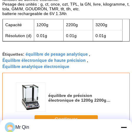
Pesage des unités : g, ct, once, ozt, TPL, la GN, livre, kilogramme, t,
tola, GM/M, GOUDRON, TMR, tlt, tlh, etc.
batterie rechargeable de 6V 1.3Ah
Capacité
1200g
2200g
3200g
Résolution (d)
0.01g
0.01g
0.01g
équilibre de pesage analytique
Étiquettes:
,
Équilibre électronique de haute précision
,
Équilibre analytique électronique
équilibre de précision
électronique de 1200g 2200g
3200g, équilibre électronique de
Digital
Continuer
Mr Qin