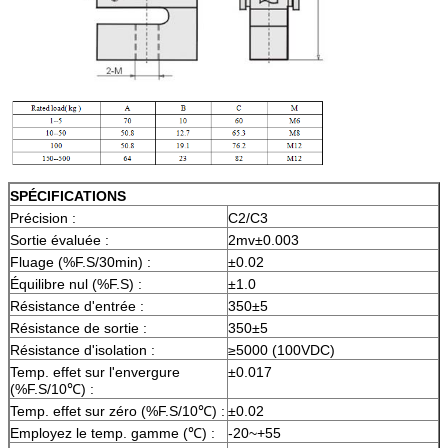
SPÉCIFICATIONS
Précision :
C2/C3
Sortie évaluée :
2mv±0.003
Fluage (%F.S/30min) :
±0.02
Équilibre nul (%F.S) :
±1.0
Résistance d'entrée :
350±5
Résistance de sortie :
350±5
Résistance d'isolation :
≥5000 (100VDC)
Temp. effet sur l'envergure
±0.017
(%F.S/10℃) :
Temp. effet sur zéro (%F.S/10℃) :
±0.02
Employez le temp. gamme (℃) :
-20~+55