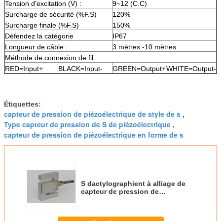
Tension d'excitation (V) :
9~12 (C.C)
Surcharge de sécurité (%F.S)
120%
Surcharge finale (%F.S)
150%
Défendez la catégorie
IP67
Longueur de câble :
3 mètres -10 mètres
Méthode de connexion de fil
RED=Input+
BLACK=Input-
GREEN=Output+
WHITE=Output-
Étiquettes:
capteur de pression de piézoélectrique de style de s
,
Type capteur de pression de S de piézoélectrique
,
capteur de pression de piézoélectrique en forme de s
S dactylographient à alliage de
capteur de pression de
piézoélectrique d'échelle de grue
la protection des eaux en
aluminium du matériel IP67