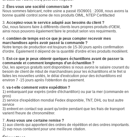
2.
Êtes-vous une société commerciale ?
Nous sommes fabricant, notre usine a passé ISO9001 : 2008, nous avons la
bonne qualité control.some de nos produits OIML, NTEP Certifacted
3.
Acceptez-vous le service adapté aux besoins du client ?
Oui, nous faisons faire à différents clients leurs propres produits d'OEM,
ainsi nous pouvons également faire le produit selon vos requirments.
4.
combien de temps est-ce que je peux compter recevoir mes
marchandises après avoir passé la commande ?
Notre temps de production est toujours de 15-30 jours après confirmation
d'ordre. Également il dépend de la quantité d'ordre et les produits modèlent.
5.
Est-ce que je peux obtenir quelques échantillons avant de passer la
commande et comment longtemps d'un échantillon ?
Oui, les aperçus gratuits sont disponibles si nous avons le salaire courant du
besoin de client de mbut de marchandises pour les échantillons et le fret si
faites les nouvelles unités, le délai d'exécution pour des échantillons est
environ 7 -15 jours après l'obtention du paiement.
6.
va-t-elle comment votre expédition ?
1) embarquant par exprès (ordre d'échantillon) ou par la mer (commande en
gros)
2) service d'expédition mondial Fedex disponible, TNT, DHL ou tout autre
service
3) entrent en contact svp avant qu'ordre pendant que les frais de transport
varient l'heure de chronométrer.
7.
Avez-vous une certaine remise ?
1) aux clients qui apportent des ordres de répétition et des ordres importants.
2) svp nous contactent pour une meilleure citation.