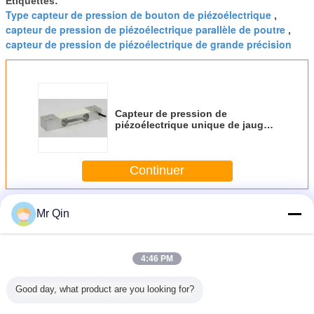
Étiquettes:
Type capteur de pression de bouton de piézoélectrique
,
capteur de pression de piézoélectrique parallèle de poutre
,
capteur de pression de piézoélectrique de grande précision
Capteur de pression de
piézoélectrique unique de jauge
de contrainte, capteur de
pression de piézoélectrique
parallèle de poutre de grande
Continuer
précision
Plus
Mr Qin
Capteur de pression de piézoélectrique de jauge de
contrainte
4:46 PM
Good day, what product are you looking for?
e capteur
Capteur de
Sensor de pesage
Sensor de pesage
Échelle