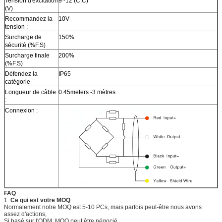
Tension d'excitation
9~12 (C.C)
(V)
Recommandez la
10V
tension :
Surcharge de
150%
sécurité (%F.S)
Surcharge finale
200%
(%F.S)
Défendez la
IP65
catégorie
Longueur de câble
0.45meters -3 mètres
:
Connexion :
FAQ
1.
Ce qui est votre MOQ
Normalement notre MOQ est 5-10 PCs, mais parfois peut-être nous avons
assez d'actions,
Si basé sur l'ODM, MOQ peut être négocié.