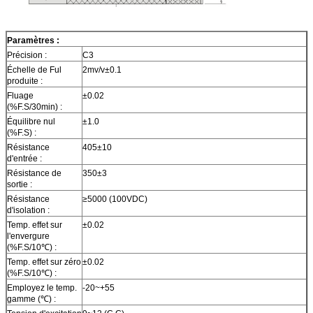
Paramètres :
Précision :
C3
Échelle de Ful
2mv/v±0.1
produite :
Fluage
±0.02
(%F.S/30min) :
Équilibre nul
±1.0
(%F.S) :
Résistance
405±10
d'entrée :
Résistance de
350±3
sortie :
Résistance
≥5000 (100VDC)
d'isolation :
Temp. effet sur
±0.02
l'envergure
(%F.S/10℃) :
Temp. effet sur zéro
±0.02
(%F.S/10℃) :
Employez le temp.
-20~+55
gamme (℃) :