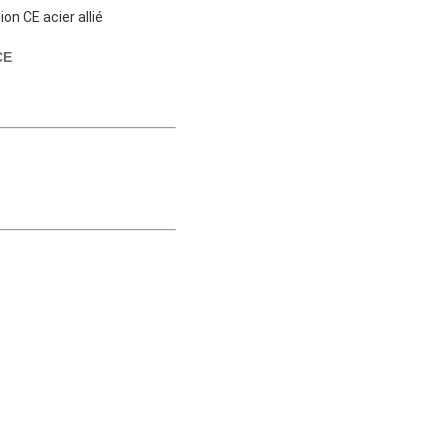
on CE acier allié
CE