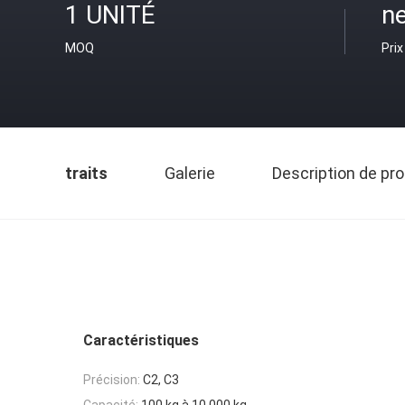
1 UNITÉ
ne
MOQ
Prix
traits
Galerie
Description de pro
Caractéristiques
Précision:
C2, C3
Capacité:
100 kg à 10 000 kg