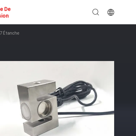
e De
sion
67 Étanche