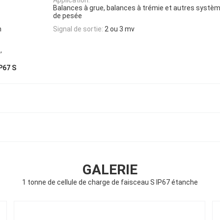
Balances à grue, balances à trémie et autres systè
de pesée
n
Signal de sortie:
2 ou 3 mv
,
s
P67 S
GALERIE
1 tonne de cellule de charge de faisceau S IP67 étanche