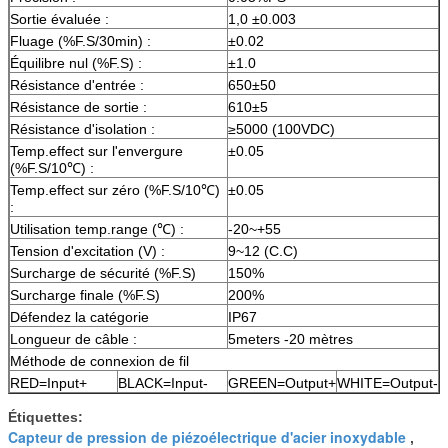
Sortie évaluée :
1,0 ±0.003
Fluage (%F.S/30min) :
±0.02
Équilibre nul (%F.S) :
±1.0
Résistance d'entrée :
650±50
Résistance de sortie :
610±5
Résistance d'isolation :
≥5000 (100VDC)
Temp.effect sur l'envergure
±0.05
(%F.S/10℃) :
Temp.effect sur zéro (%F.S/10℃)
±0.05
:
Utilisation temp.range (℃) :
-20~+55
Tension d'excitation (V) :
9~12 (C.C)
Surcharge de sécurité (%F.S)
150%
Surcharge finale (%F.S)
200%
Défendez la catégorie
IP67
Longueur de câble :
5meters -20 mètres
Méthode de connexion de fil
RED=Input+
BLACK=Input-
GREEN=Output+
WHITE=Output-
Étiquettes:
Capteur de pression de piézoélectrique d'acier inoxydable
,