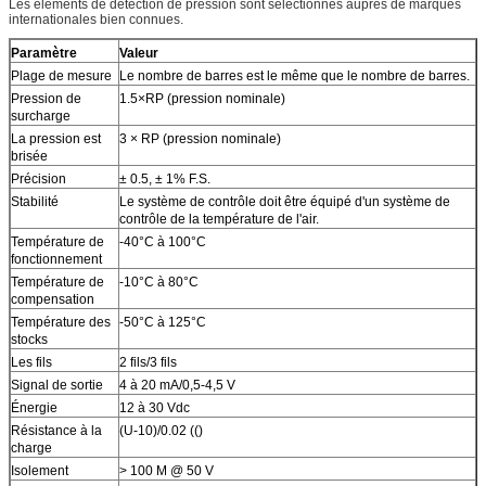
Les éléments de détection de pression sont sélectionnés auprès de marques
internationales bien connues.
Paramètre
Valeur
Plage de mesure
Le nombre de barres est le même que le nombre de barres.
Pression de
1.5×RP (pression nominale)
surcharge
La pression est
3 × RP (pression nominale)
brisée
Précision
± 0.5, ± 1% F.S.
Stabilité
Le système de contrôle doit être équipé d'un système de
contrôle de la température de l'air.
Température de
-40°C à 100°C
fonctionnement
Température de
-10°C à 80°C
compensation
Température des
-50°C à 125°C
stocks
Les fils
2 fils/3 fils
Signal de sortie
4 à 20 mA/0,5-4,5 V
Énergie
12 à 30 Vdc
Résistance à la
(U-10)/0.02 (()
charge
Isolement
> 100 M @ 50 V