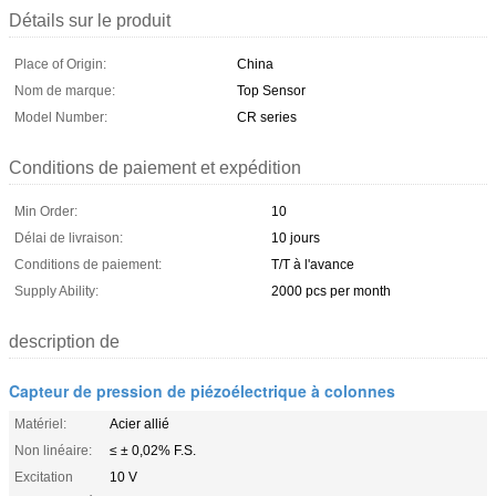
Détails sur le produit
Place of Origin:
China
Nom de marque:
Top Sensor
Model Number:
CR series
Conditions de paiement et expédition
Min Order:
10
Délai de livraison:
10 jours
Conditions de paiement:
T/T à l'avance
Supply Ability:
2000 pcs per month
description de
Capteur de pression de piézoélectrique à colonnes
Matériel:
Acier allié
Non linéaire:
≤ ± 0,02% F.S.
Excitation
10 V