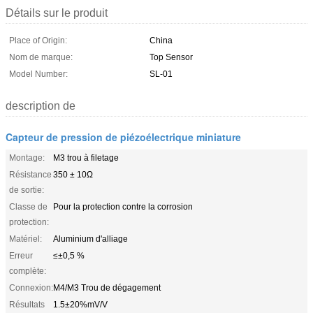
Détails sur le produit
Place of Origin:
China
Nom de marque:
Top Sensor
Model Number:
SL-01
description de
Capteur de pression de piézoélectrique miniature
Montage:
M3 trou à filetage
Résistance
350 ± 10Ω
de sortie:
Classe de
Pour la protection contre la corrosion
protection:
Matériel:
Aluminium d'alliage
Erreur
≤±0,5 %
complète:
Connexion:
M4/M3 Trou de dégagement
Résultats
1.5±20%mV/V