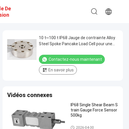
e De
sion
10 t~100 t IP68 Jauge de contrainte Alloy
Steel Spoke Pancake Load Cell pour une
échelle de plateforme
Contactez-nous maintenant
En savoir plus
Vidéos connexes
IP68 Single Shear Beam S
train Gauge Force Sensor
500kg
capteur de pression de piézoél
2026-04-30