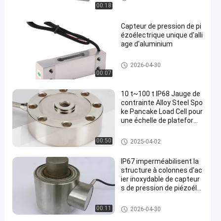
ectrique de jauge de contrainte
00:18
Capteur de pression de pi
ézoélectrique unique d'alli
age d'aluminium
Capteur de pression de piézoél
2026-04-30
ectrique unique
00:07
10 t~100 t IP68 Jauge de
contrainte Alloy Steel Spo
ke Pancake Load Cell pour
une échelle de plateform
e
capteur de pression de piézoél
00:50
2025-04-02
ectrique à colonnes
IP67 imperméabilisent la
structure à colonnes d'ac
ier inoxydable de capteur
s de pression de piézoéle
ctrique
capteur de pression de piézoél
00:11
2026-04-30
ectrique à colonnes