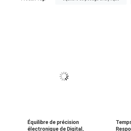
Équilibre de précision
Temps
driod
électronique de Digital,
Respon