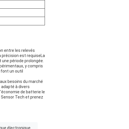
on entre les relevés
a précision est requiseLa
t une période prolongée.
expérimentaux, y compris
font un outil
d aux besoins du marché
t adapté à divers
'économie de batterie le
op Sensor Tech et prenez
ique électronique