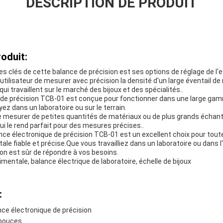
DESCRIPTION DE PRODUIT
oduit:
es clés de cette balance de précision est ses options de réglage de l'e
l'utilisateur de mesurer avec précision la densité d'un large éventail de
qui travaillent sur le marché des bijoux et des spécialités..
 de précision TCB-01 est conçue pour fonctionner dans une large ga
ez dans un laboratoire ou sur le terrain.
 mesurer de petites quantités de matériaux ou de plus grands échantil
ui le rend parfait pour des mesures précises..
ance électronique de précision TCB-01 est un excellent choix pour tou
le fiable et précise.Que vous travailliez dans un laboratoire ou dans l'in
on est sûr de répondre à vos besoins.
imentale, balance électrique de laboratoire, échelle de bijoux
:
nce électronique de précision
5 pouces