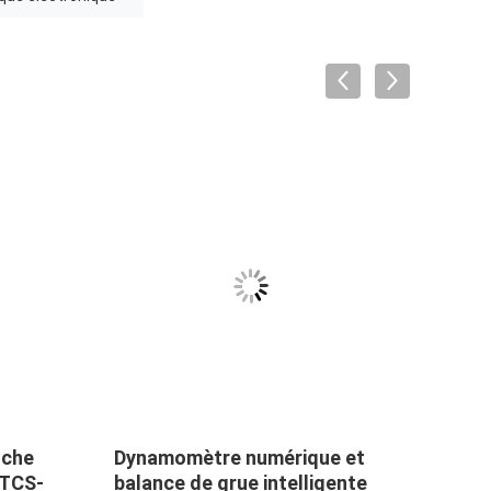
nche
Dynamomètre numérique et
Bala
t TCS-
balance de grue intelligente
haute