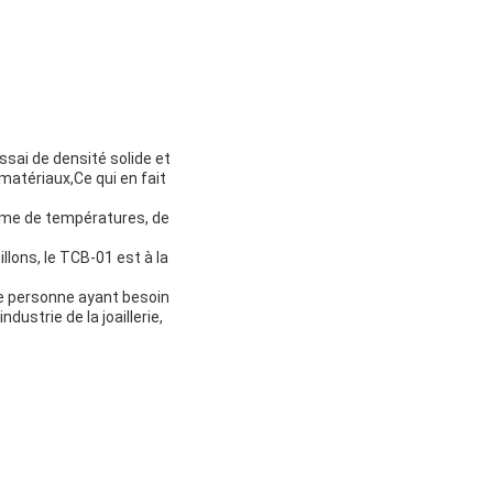
ssai de densité solide et
 matériaux,Ce qui en fait
mme de températures, de
lons, le TCB-01 est à la
te personne ayant besoin
dustrie de la joaillerie,