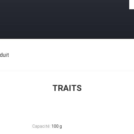
duit
TRAITS
Capacité:
100 g