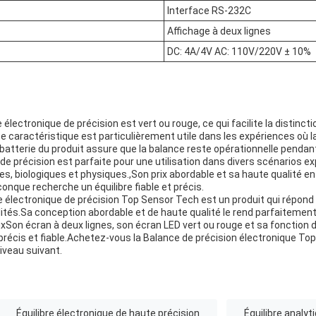
Interface RS-232C
Affichage à deux lignes
DC: 4A/4V AC: 110V/220V ± 10%
 électronique de précision est vert ou rouge, ce qui facilite la distincti
te caractéristique est particulièrement utile dans les expériences où l
batterie du produit assure que la balance reste opérationnelle pendan
de précision est parfaite pour une utilisation dans divers scénarios 
s, biologiques et physiques.,Son prix abordable et sa haute qualité en 
onque recherche un équilibre fiable et précis.
ce électronique de précision Top Sensor Tech est un produit qui répon
lités.Sa conception abordable et de haute qualité le rend parfaitemen
Son écran à deux lignes, son écran LED vert ou rouge et sa fonction d
r, précis et fiable.Achetez-vous la Balance de précision électronique T
iveau suivant.
Équilibre électronique de haute précision
Équilibre analyt