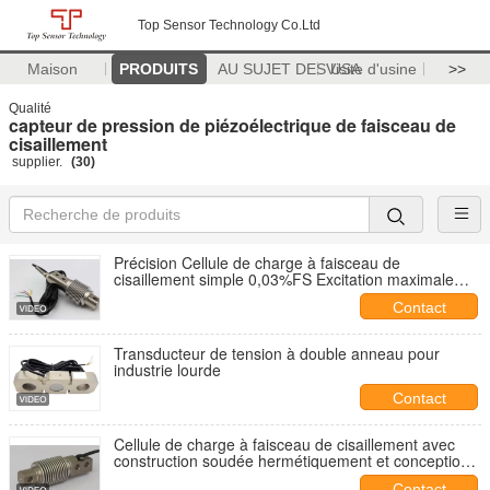
Top Sensor Technology Co.Ltd
Maison
PRODUITS
AU SUJET DES USA
Visite d'usine
>>
Qualité
capteur de pression de piézoélectrique de faisceau de
cisaillement
supplier.
(30)
Précision Cellule de charge à faisceau de
cisaillement simple 0,03%FS Excitation maximale
15V -10uff5e Plage de température 60°C
Contact
Transducteur de tension à double anneau pour
industrie lourde
Contact
Cellule de charge à faisceau de cisaillement avec
construction soudée hermétiquement et conception
à l'épreuve de l'huile pour une longue durée dans
Contact