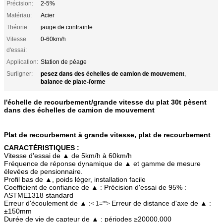
Précision:
2-5%
Matériau:
Acier
Théorie:
jauge de contrainte
Vitesse
0-60km/h
d'essai:
Application:
Station de péage
pesez dans des échelles de camion de mouvement
Surligner:
,
balance de plate-forme
l'échelle de recourbement/grande vitesse du plat 30t pèsent
dans des échelles de camion de mouvement
Plat de recourbement à grande vitesse, plat de recourbement
CARACTÉRISTIQUES :
Vitesse d'essai de ▲ de 5km/h à 60km/h
Fréquence de réponse dynamique de ▲ et gamme de mesure
élevées de pensionnaire.
Profil bas de ▲, poids léger, installation facile
Coefficient de confiance de ▲ : Précision d'essai de 95% :
ASTME1318 standard
Erreur d'écoulement de ▲ :
Erreur de distance d'axe de ▲ :
< 1="">
±150mm
Durée de vie de capteur de ▲ : périodes ≥20000,000