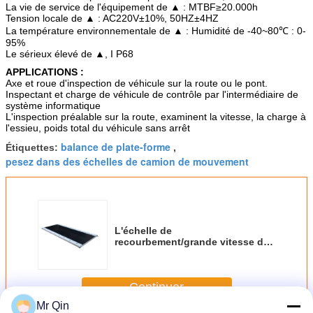
La vie de service de l'équipement de ▲ : MTBF≥20.000h
Tension locale de ▲ : AC220V±10%, 50HZ±4HZ
La température environnementale de ▲ : Humidité de -40~80℃ : 0-
95%
Le sérieux élevé de ▲, I P68
APPLICATIONS :
Axe et roue d'inspection de véhicule sur la route ou le pont.
Inspectant et charge de véhicule de contrôle par l'intermédiaire de
système informatique
L'inspection préalable sur la route, examinent la vitesse, la charge à
l'essieu, poids total du véhicule sans arrêt
balance de plate-forme
Étiquettes:
,
pesez dans des échelles de camion de mouvement
L'échelle de
recourbement/grande vitesse du
plat 30t pèsent dans des échelles
de camion de mouvement
Continuer
Mr Qin