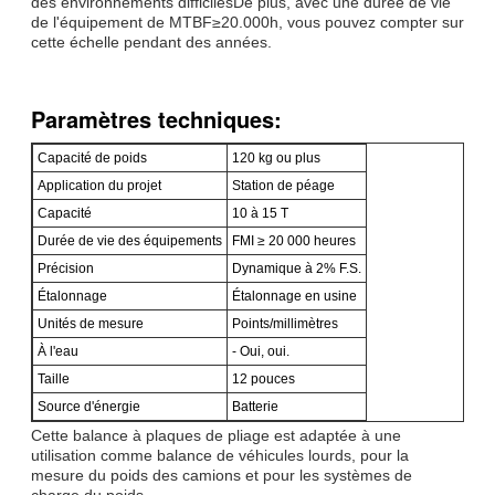
des environnements difficilesDe plus, avec une durée de vie
de l'équipement de MTBF≥20.000h, vous pouvez compter sur
cette échelle pendant des années.
Paramètres techniques:
Capacité de poids
120 kg ou plus
Application du projet
Station de péage
Capacité
10 à 15 T
Durée de vie des équipements
FMI ≥ 20 000 heures
Précision
Dynamique à 2% F.S.
Étalonnage
Étalonnage en usine
Unités de mesure
Points/millimètres
À l'eau
- Oui, oui.
Taille
12 pouces
Source d'énergie
Batterie
Cette balance à plaques de pliage est adaptée à une
utilisation comme balance de véhicules lourds, pour la
mesure du poids des camions et pour les systèmes de
charge du poids.