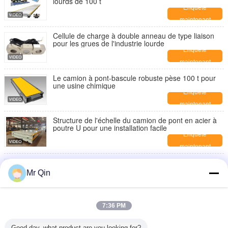
lourds de 100 t
Enquête
maintenant
Cellule de charge à double anneau de type liaison
pour les grues de l'industrie lourde
Enquête
maintenant
Le camion à pont-bascule robuste pèse 100 t pour
une usine chimique
Enquête
maintenant
Structure de l'échelle du camion de pont en acier à
poutre U pour une installation facile
Enquête
maintenant
Balance de camion lourd de 12 pouces résistant aux
chocs pour les stations de péage
Mr Qin
Enquête
maintenant
Balance portable, système de pesée en mouvement,
7:36 PM
balance avec indicateur sans fil.
Enquête
Good day, what product are you looking for?