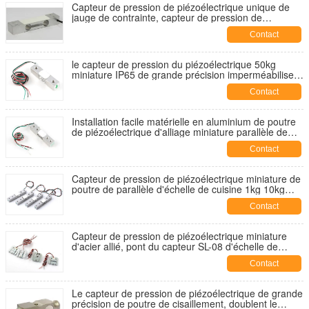
Capteur de pression de piézoélectrique unique de
jauge de contrainte, capteur de pression de
piézoélectrique parallèle de poutre de grande
Contact
précision
le capteur de pression du piézoélectrique 50kg
miniature IP65 de grande précision imperméabilisent
le type parallèle de poutre
Contact
Installation facile matérielle en aluminium de poutre
de piézoélectrique d'alliage miniature parallèle de
capteur de pression
Contact
Capteur de pression de piézoélectrique miniature de
poutre de parallèle d'échelle de cuisine 1kg 10kg
20kg 30kg 40kg 50kg
Contact
Capteur de pression de piézoélectrique miniature
d'acier allié, pont du capteur SL-08 d'échelle de
poids demi
Contact
Le capteur de pression de piézoélectrique de grande
précision de poutre de cisaillement, doublent le