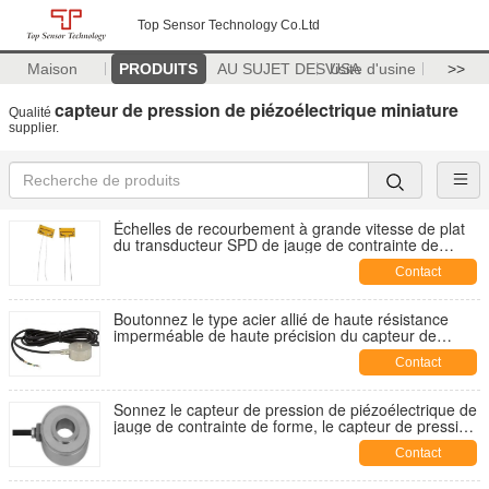
Top Sensor Technology Co.Ltd
Maison
PRODUITS
AU SUJET DES USA
Visite d'usine
>>
capteur de pression de piézoélectrique miniature
Qualité
supplier.
Échelles de recourbement à grande vitesse de plat
du transducteur SPD de jauge de contrainte de
semi-conducteur
Contact
Boutonnez le type acier allié de haute résistance
imperméable de haute précision du capteur de
pression de piézoélectrique IP66
Contact
Sonnez le capteur de pression de piézoélectrique de
jauge de contrainte de forme, le capteur de pression
de piézoélectrique de grande précision 300kg
Contact