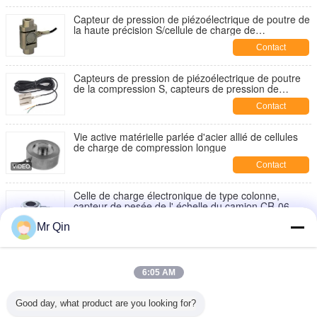
Capteur de pression de piézoélectrique de poutre de
la haute précision S/cellule de charge de
compression de tension
Contact
Capteurs de pression de piézoélectrique de poutre
de la compression S, capteurs de pression de
piézoélectrique d'échelle de grue, capteur de
Contact
pression de piézoélectrique de haute qualité,
capteurs de pression de piézoélectrique d'acier allié
Vie active matérielle parlée d'acier allié de cellules
de charge de compression longue
Contact
Celle de charge électronique de type colonne,
capteur de pesée de l' échelle du camion CR-06
Contact
Mr Qin
Conception hermétiquement soudée électronique de
grande précision de capteur de pression de
6:05 AM
piézoélectrique d'échelle
Contact
Good day, what product are you looking for?
Type de rai d'acier allié de capteur de pression de