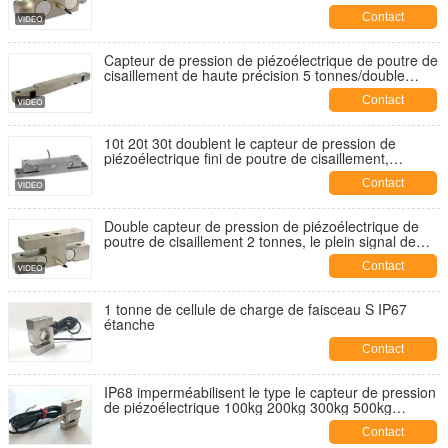
capteur de pression de piézoélectrique fini 50klb-
Contact
150kb
Capteur de pression de piézoélectrique de poutre de
cisaillement de haute précision 5 tonnes/double
capteur de pression de piézoélectrique de
Contact
recourbement de poutre
10t 20t 30t doublent le capteur de pression de
piézoélectrique fini de poutre de cisaillement,
capteur de pression de piézoélectrique de haute
Contact
précision
Double capteur de pression de piézoélectrique de
poutre de cisaillement 2 tonnes, le plein signal de
sortie du capteur de pression de piézoélectrique de
Contact
pont 2mv
1 tonne de cellule de charge de faisceau S IP67
étanche
Contact
IP68 imperméabilisent le type le capteur de pression
de piézoélectrique 100kg 200kg 300kg 500kg
1000kg 2000kg de S
Contact