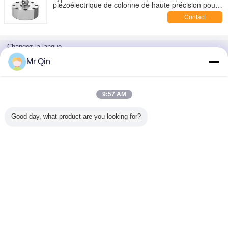
piézoélectrique de colonne de haute précision pour
des échelles de plate-forme
Contact
Changez la langue
French
Mr Qin
9:57 AM
Accueil
|
AU SUJET DES USA
|
Contactez-nous
|
Plan du site
|
Privacy Policy
Good day, what product are you looking for?
Vue de bureau
Copyright © 2019 - 2026 Top Sensor Technology Co.Ltd.
All rights reserved.