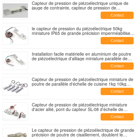
Capteur de pression de piézoélectrique unique de
jauge de contrainte, capteur de pression de
piézoélectrique parallèle de poutre de grande
Contact
précision
le capteur de pression du piézoélectrique 50kg
miniature IP65 de grande précision imperméabilisent
le type parallèle de poutre
Contact
Installation facile matérielle en aluminium de poutre
de piézoélectrique d'alliage miniature parallèle de
capteur de pression
Contact
Capteur de pression de piézoélectrique miniature de
poutre de parallèle d'échelle de cuisine 1kg 10kg
20kg 30kg 40kg 50kg
Contact
Capteur de pression de piézoélectrique miniature
d'acier allié, pont du capteur SL-08 d'échelle de
poids demi
Contact
Le capteur de pression de piézoélectrique de grande
précision de poutre de cisaillement, doublent le