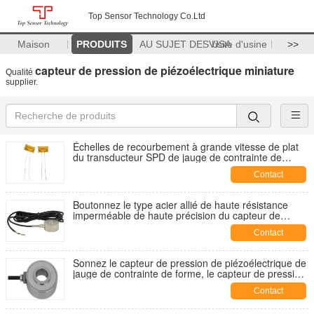
Top Sensor Technology Co.Ltd
Maison
PRODUITS
AU SUJET DES USA
Visite d'usine
>>
capteur de pression de piézoélectrique miniature
Qualité
supplier.
Échelles de recourbement à grande vitesse de plat
du transducteur SPD de jauge de contrainte de
semi-conducteur
Contact
Boutonnez le type acier allié de haute résistance
imperméable de haute précision du capteur de
pression de piézoélectrique IP66
Contact
Sonnez le capteur de pression de piézoélectrique de
jauge de contrainte de forme, le capteur de pression
de piézoélectrique de grande précision 300kg
Contact