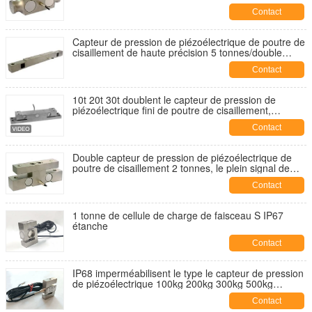
capteur de pression de piézoélectrique fini 50klb-
Contact
150kb
Capteur de pression de piézoélectrique de poutre de
cisaillement de haute précision 5 tonnes/double
capteur de pression de piézoélectrique de
Contact
recourbement de poutre
10t 20t 30t doublent le capteur de pression de
piézoélectrique fini de poutre de cisaillement,
capteur de pression de piézoélectrique de haute
Contact
précision
Double capteur de pression de piézoélectrique de
poutre de cisaillement 2 tonnes, le plein signal de
sortie du capteur de pression de piézoélectrique de
Contact
pont 2mv
1 tonne de cellule de charge de faisceau S IP67
étanche
Contact
IP68 imperméabilisent le type le capteur de pression
de piézoélectrique 100kg 200kg 300kg 500kg
1000kg 2000kg de S
Contact