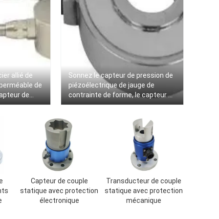
er allié de
Sonnez le capteur de pression de
mperméable de
piézoélectrique de jauge de
capteur de
contrainte de forme, le capteur de
ctrique IP66
pression de piézoélectrique de
grande précision 300kg
e
Capteur de couple
Transducteur de couple
nts
statique avec protection
statique avec protection
e
électronique
mécanique