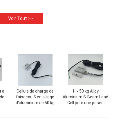
Voir Tout >>
t à
Cellule de charge de
1 ~ 50 kg Alloy
 de
faisceau S en alliage
Aluminium S-Beam Load
d'aluminium de 50 kg
Cell pour une pesée
helle
pour une protection IP67
précise IP67 Sensor de
n des
de pesée précise
jauge de contrainte à
 du
l'échelle de la grue