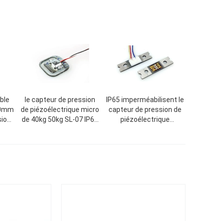
ble
le capteur de pression
IP65 imperméabilisent le
660mm
de piézoélectrique micro
capteur de pression de
sion
de 40kg 50kg SL-07 IP65
piézoélectrique
ue
imperméabilisent la
miniature SL-06, capteur
5
certification de la CE
de pression de
piézoélectrique pour la
balance