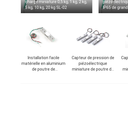
charge miniature 0,5 kg, 1 kg, 2 kg,
piézoélectriq
5 kg, 10 kg, 20 kg SL-02
IP65 de grand
imperméabilis
de poutre
Installation facile
Capteur de pression de
Cap
matérielle en aluminium
piézoélectrique
de poutre de
miniature de poutre de
min
piézoélectrique d'alliage
parallèle d'échelle de
pon
miniature parallèle de
cuisine 1kg 10kg 20kg
d'é
capteur de pression
30kg 40kg 50kg