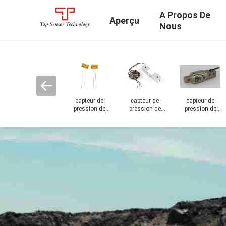
A Propos De
Aperçu
Nous
'axe
Pesez dans des
pont à bascule
Émetteur de
Équilibre de
on
échelles de
d'échelle de
transducteur de
précision
mouvement
camion
pression
électronique