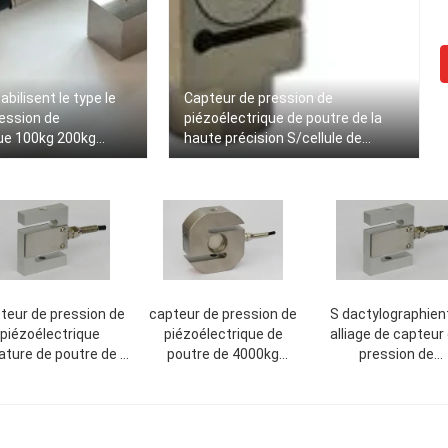
bilisent le type le
Capteur de pression de
ession de
piézoélectrique de poutre de la
que 100kg 200kg
haute précision S/cellule de
1000kg 2000kg de S
charge de compression de
tension
teur de pression de
capteur de pression de
S dactylographien
piézoélectrique
piézoélectrique de
alliage de capteur
ature de poutre de S
poutre de 4000kg
pression de
-500kg/capteur de
5000kg S/cellule charge
piézoélectrique d'éc
pression de
de tension et de
de grue la protectio
iézoélectrique en
compression
eaux en aluminium
me de s capteur de
matériel IP67