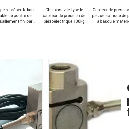
pe représentation
Choisissez le type le
Capteur de pressio
iable de poutre de
capteur de pression de
piézoélectrique de 
saillement fini par
piézoélectrique 100kg
à bascule matéri
ble d'acier allié de
500kg 1000kg 2000kg
nickelé de construc
teur de pression de
5000kg 10000kg de
d'acier allié de 1 t
piézoélectrique
poutre