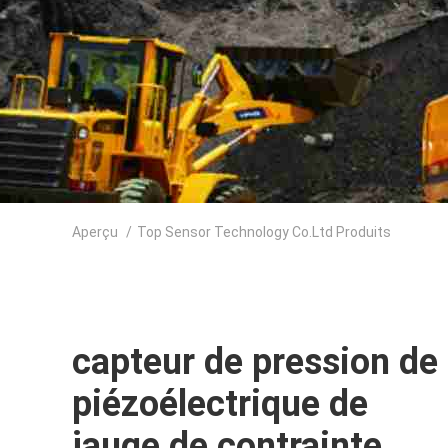
Aperçu
/
Top Sensor Technology Co.Ltd Produits
capteur de pression de
piézoélectrique de
jauge de contrainte