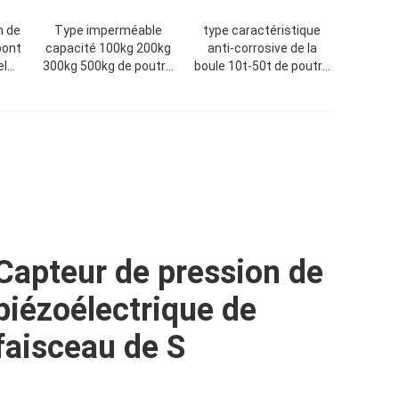
n de
Type imperméable
type caractéristique
pont
capacité 100kg 200kg
anti-corrosive de la
el
300kg 500kg de poutre
boule 10t-50t de poutre
tion
de cisaillement du
de cisaillement de
onne
capteur de pression de
double de capteur de
piézoélectrique SD-08
pression de
piézoélectrique
Capteur de pression de
piézoélectrique de
faisceau de S