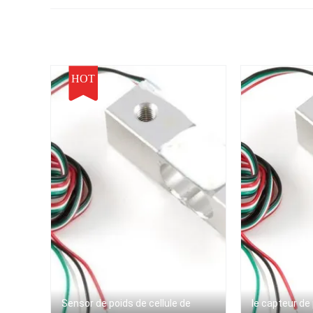
piézoélectrique parallèle
de poutre de grande
précision
HOT
Sensor de poids de cellule de
le capteur de