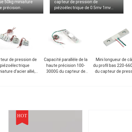
ue 50kg miniature
capteur de pression de
e précision
piézoélectrique de 0.5mv 1mv
ent le type parallèle
2mv/de capteur de pression de
piézoélectrique échelle de cuisine
teur de pression de
Capacité parallèle de la
Mini longueur de câ
piézoélectrique
haute précision 100-
du profil bas 220-
iature d'acier allié,
3000G du capteur de
du capteur de pres
t du capteur SL-08
pression de
de piézoélectriq
chelle de poids demi
piézoélectrique de
d'acier allié SL-0
poutre SL-01
HOT