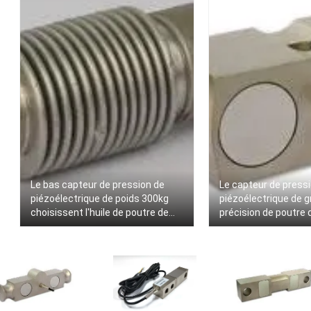
Le bas capteur de pression de
Le capteur de press
piézoélectrique de poids 300kg
piézoélectrique de 
choisissent l'huile de poutre de
précision de poutre 
cisaillement - rendez la
cisaillement, double
caractéristique résistante
de pression de piézoé
50klb-150kb