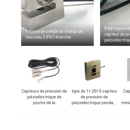
IP68 imperméa
1 tonne de cellule de charge de
capteur de pr
faisceau S IP67 étanche
piézoélectri
300kg 500kg 
Capteurs de pression de
type de 1t-20t S capteur
Cap
piézoélectrique de
de pression de
poutre de la
piézoélectrique pendant
mini
compression S,
vie active d'échelle de
100
capteurs de pression de
trémie d'échelle de grue
piézoélectrique d'échelle
la longue
p
de grue, capteur de
for