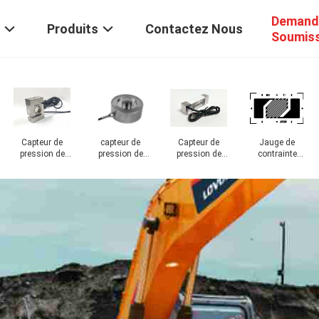
Demand
Produits
Contactez Nous
Soumis
Échelle
Accessoires de
Échelle de
industrielle de
capteur de
recourbement de
palette de
pression de
plat
plancher
piézoélectrique