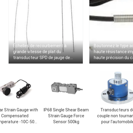
Échelles de recourbement à
Boutonnez le type aci
grande vitesse de plat du
haute résistance i
transducteur SPD de jauge de
haute précision du 
contrainte de semi-conducteur
pression de piézoéle
r Strain Gauge with
IP68 Single Shear Beam
Transducteurs d
Compensated
Strain Gauge Force
couple non tourna
perature -10C-50C
Sensor 500kg
pour l'automobil
urate and Versatile