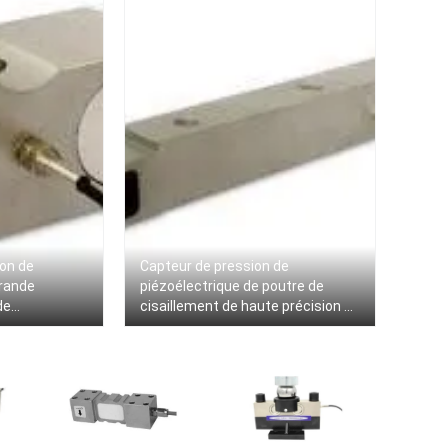
ion de
Capteur de pression de
grande
piézoélectrique de poutre de
de
cisaillement de haute précision 5
nt le capteur
tonnes/double capteur de
lectrique fini
pression de piézoélectrique de
recourbement de poutre