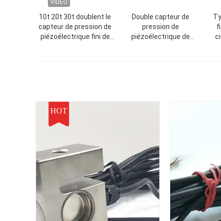
VIDEO
10t 20t 30t doublent le
Double capteur de
Ty
capteur de pression de
pression de
f
piézoélectrique fini de
piézoélectrique de
ci
poutre de cisaillement,
poutre de cisaillement 2
dou
capteur de pression de
tonnes, le plein signal de
cap
piézoélectrique de haute
sortie du capteur de
précision
pression de
piézoélectrique de pont
2mv
HOT